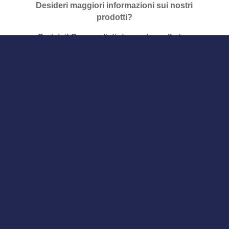
Desideri maggiori informazioni sui nostri
prodotti?
Scrivici! Saremo lieti rispondere alle tue
richieste.
Consenso privacy